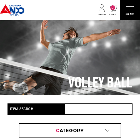
0
MENU
CART
LOGIN
ITEM SEARCH
C
ATEGORY