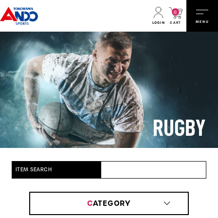
0
MENU
CART
LOGIN
ITEM SEARCH
C
ATEGORY