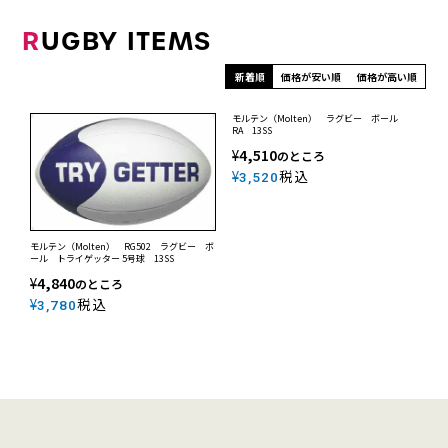
R
UGBY ITEMS
新着順
価格が安い順
価格が高い順
モルテン（Molten） ラグビー ボール
RA 13SS
¥
4,510
のところ
¥
税込
3,520
モルテン（Molten） RG502 ラグビー ボ
ール トライゲッター 5号球 13SS
¥
4,840
のところ
¥
税込
3,780