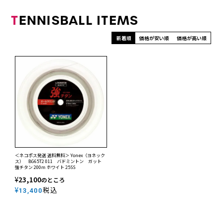
T
ENNISBALL ITEMS
新着順
価格が安い順
価格が高い順
＜ネコポス発送 送料無料＞ Yonex（ヨネック
ス） BG65T2 011 バドミントン ガット
強チタン 200m ホワイト 25SS
¥
23,100
のところ
¥
税込
13,400