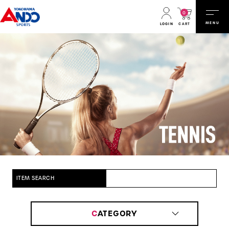
0
MENU
CART
LOGIN
ITEM SEARCH
C
ATEGORY