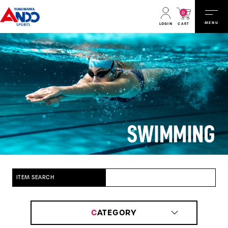
0
MENU
CART
LOGIN
ITEM SEARCH
C
ATEGORY