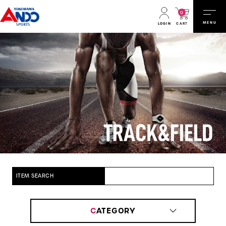
0
MENU
CART
LOGIN
ITEM SEARCH
C
ATEGORY