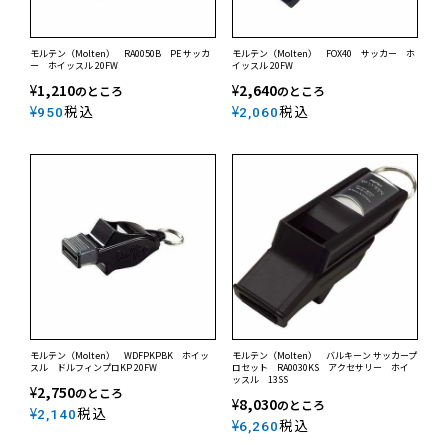
モルテン（Molten） RA0050B PE サッカ
モルテン（Molten） FOX40 サッカー ホ
ー ホイッスル 20FW
イッスル 20FW
¥
1,210
¥
2,640
のところ
のところ
¥
税込
¥
税込
950
2,060
モルテン（Molten） WDFPKPBK ホイッ
モルテン（Molten） バルキーン サッカープ
スル ドルフィンプロKP 20FW
ロセット RA0030KS アクセサリー ホイ
ッスル 13SS
¥
2,750
のところ
¥
8,030
のところ
¥
税込
2,140
¥
税込
6,260