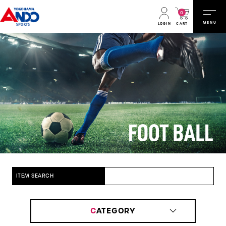
0
MENU
CART
LOGIN
ITEM SEARCH
C
ATEGORY