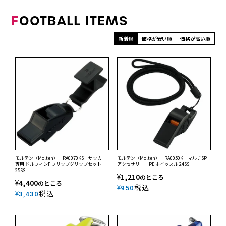
F
OOTBALL ITEMS
新着順
価格が安い順
価格が高い順
モルテン（Molten） RA0070KS サッカー
モルテン（Molten） RA0050K マルチSP
専用 ドルフィンF フリップグリップセット
アクセサリー PE ホイッスル 24SS
25SS
¥
1,210
のところ
¥
4,400
のところ
¥
税込
950
¥
税込
3,430