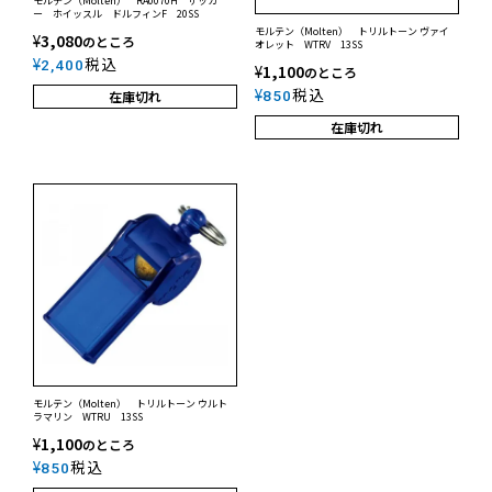
モルテン（Molten） RA0070H サッカ
ー ホイッスル ドルフィンF 20SS
モルテン（Molten） トリルトーン ヴァイ
¥
3,080
のところ
オレット WTRV 13SS
¥
税込
2,400
¥
1,100
のところ
¥
税込
850
在庫切れ
在庫切れ
モルテン（Molten） トリルトーン ウルト
ラマリン WTRU 13SS
¥
1,100
のところ
¥
税込
850