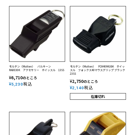
モルテン（Molten） バルキーン
モルテン（Molten） FOX40MGBK ホイッ
RA0030K アクセサリー ホイッスル 13SS
スル フォックス40マウスグリップ ブラック
23SS
¥
6,710
のところ
¥
2,750
のところ
¥
税込
5,230
¥
税込
2,140
在庫切れ