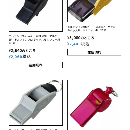
モルテン（Molten） RA0080A サッカー
ホイッスル ドルフィンB 20SS
モルテン（Molten） WDFPBK マルチ
¥
3,080
のところ
SP ドルフィンプロ ホイッスル レフリー用
¥
税込
22FW
2,400
¥
2,640
のところ
在庫切れ
¥
税込
2,060
在庫切れ