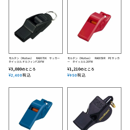
モルテン（Molten） RA0070K サッカー
モルテン（Molten） RA0050R PE サッカ
ホイッスル ドルフィンF 20FW
ー ホイッスル 20FW
¥
3,080
¥
1,210
のところ
のところ
¥
税込
¥
税込
2,400
950