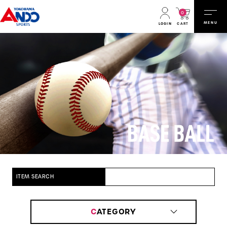
0
MENU
CART
LOGIN
ITEM SEARCH
C
ATEGORY