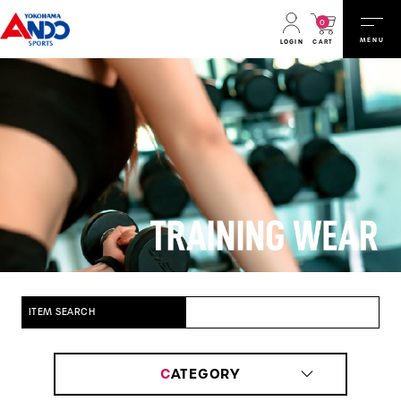
0
MENU
CART
LOGIN
ITEM SEARCH
C
ATEGORY