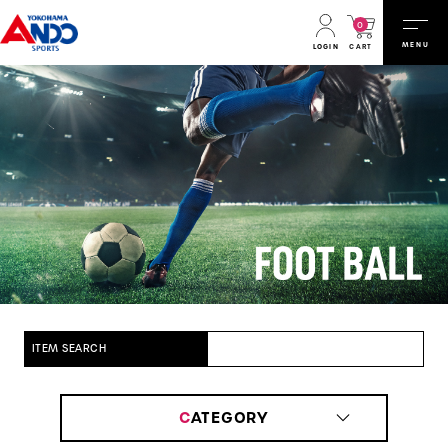
0
MENU
CART
LOGIN
ITEM SEARCH
C
ATEGORY