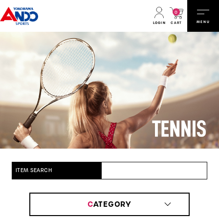
0
MENU
CART
LOGIN
ITEM SEARCH
C
ATEGORY