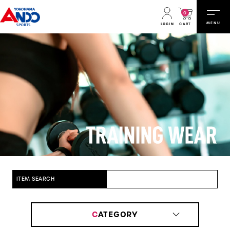
0
MENU
CART
LOGIN
ITEM SEARCH
C
ATEGORY