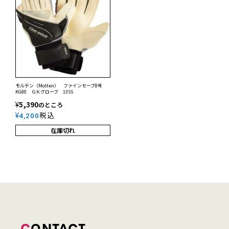
モルテン（Molten） ファインセーブ8号
KG80 ＧＫグローブ 13SS
¥
5,390
のところ
¥
税込
4,200
在庫切れ
CONTACT