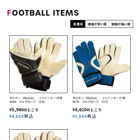
F
OOTBALL ITEMS
新着順
価格が安い順
価格が高い順
モルテン（Molten） ファインセーブ9号
モルテン（Molten） ファインセーブ7号
KG90 ＧＫグローブ 13SS
KG70 ＧＫグローブ 13SS
¥
5,940
¥
4,620
のところ
のところ
¥
税込
¥
税込
4,630
3,600