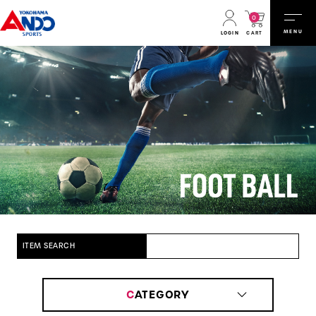
0
MENU
CART
LOGIN
ITEM SEARCH
C
ATEGORY