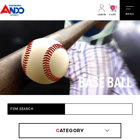
0
MENU
CART
LOGIN
ITEM SEARCH
C
ATEGORY