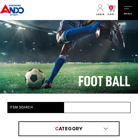
0
MENU
CART
LOGIN
ITEM SEARCH
C
ATEGORY