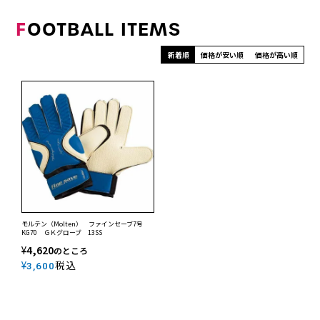
F
OOTBALL ITEMS
新着順
価格が安い順
価格が高い順
モルテン（Molten） ファインセーブ7号
KG70 ＧＫグローブ 13SS
¥
4,620
のところ
¥
税込
3,600