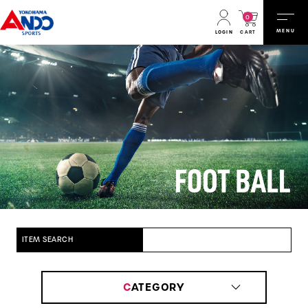
0
MENU
CART
LOGIN
ITEM SEARCH
C
ATEGORY