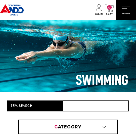
0
MENU
CART
LOGIN
ITEM SEARCH
C
ATEGORY