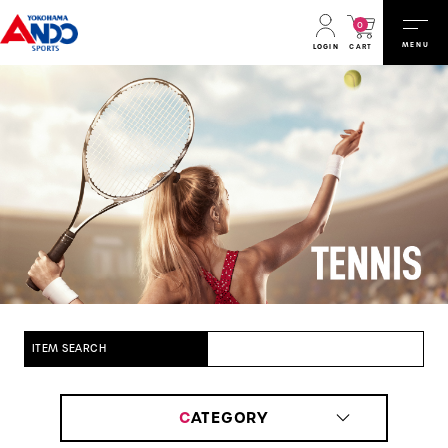
0
MENU
CART
LOGIN
ITEM SEARCH
C
ATEGORY