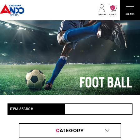
0
MENU
CART
LOGIN
ITEM SEARCH
C
ATEGORY