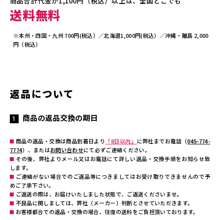
商品合計代金が1,100円（税込）以上は、全国どこでも
送料無料
※本州・四国・九州 700円(税込）／北海道1,000円(税込）／沖縄・離島 2,000
円（税込）
返品について
商品の返品交換の期日
商品の返品・交換は商品到着日より
「8日以内」
に弊社までお電話（
045-774-
7774
）、または
お問い合わせ
にて必ずご連絡ください。
その後、弊社よりメール又はお電話にて詳しい返品・交換手順をお知らせ致
します。
ご連絡がない場合でのご返品等につきましてはお受け取りできませんので予
めご了承下さい。
ご返送の際は、お届けいたしました状態で、ご返送くださいませ。
不良品に関しましては、弊社（メーカー）判断とさせていただきます。
お客様都合での返品・交換の場合、往復の送料をご負担頂いております。