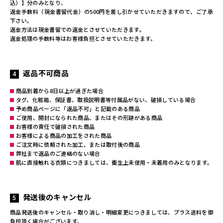
込）】分のみとなり、
返金手数料（現金書留代金）の500円を差し引かせていただきますので、ご了承
下さい。
返金方法は現金書留での返金とさせていただきます。
返金処理の手数料等はお客様負担とさせていただきます。
返品不可商品
商品到着から8日以上が過ぎた場合
タグ、化粧箱、保証書、取扱説明書等付属品がない、破損している場合
予め商品ページに「返品不可」と記載のある商品
ご使用、開封になられた商品、またはその形跡がある商品
お客様の責任で破損された商品
お客様による商品の加工をされた商品
ご注文時に依頼された加工、または取付後の商品
弊社まで返品のご連絡のない場合
肌に直接触れる衣類につきましては、衛生上未使用・未着用のみとなります。
発送後のキャンセル
商品発送後のキャンセル・取り消し・明細変更につきましては、プラス送料を御
負担頂く場合がございます。