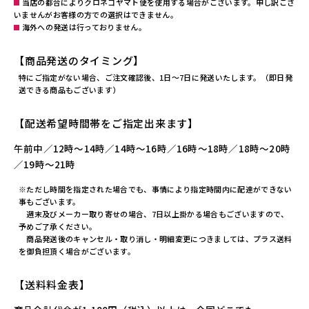
当店の都合によりクロネコヤマト便を使用する場合がございます。申し訳ござ
いませんがお客様の方での選択はできません。
海外への発送は行っておりません。
【商品発送のタイミング】
特にご指定がない場合、ご注文確認後、1日～7日に発送いたします。（即日発
送できる商品もございます）
【配送希望時間帯をご指定出来ます】
午前中／12時～14時／14時～16時／16時～18時／18時～20時
／19時～21時
※ただし時間を指定された場合でも、事情により指定時間内に配達ができない
事もございます。
週末及びメーカー取り寄せの場合、7日以上掛かる場合もございますので、
予めご了承ください。
商品発送後のキャンセル・取り消し・明細変更につきましては、プラス送料
を御負担頂く場合がございます。
【送料料金表】