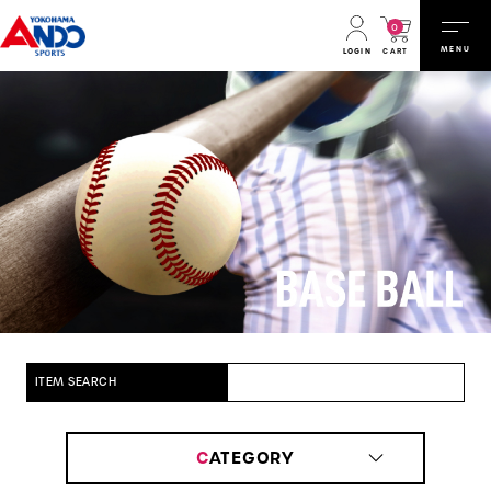
0
MENU
CART
LOGIN
ITEM SEARCH
C
ATEGORY