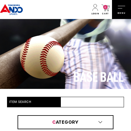
0
MENU
CART
LOGIN
ITEM SEARCH
C
ATEGORY