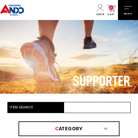
0
MENU
CART
LOGIN
ITEM SEARCH
C
ATEGORY